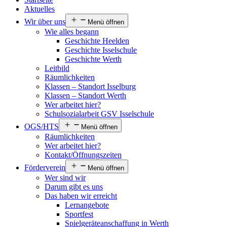
Aktuelles
Wir über uns
Menü öffnen
Wie alles begann
Geschichte Heelden
Geschichte Isselschule
Geschichte Werth
Leitbild
Räumlichkeiten
Klassen – Standort Isselburg
Klassen – Standort Werth
Wer arbeitet hier?
Schulsozialarbeit GSV Isselschule
OGS/HTS
Menü öffnen
Räumlichkeiten
Wer arbeitet hier?
Kontakt/Öffnungszeiten
Förderverein
Menü öffnen
Wer sind wir
Darum gibt es uns
Das haben wir erreicht
Lernangebote
Sportfest
Spielgeräteanschaffung in Werth