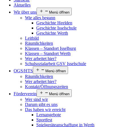
Aktuelles
Wir über uns
Menü öffnen
Wie alles begann
Geschichte Heelden
Geschichte Isselschule
Geschichte Werth
Leitbild
Räumlichkeiten
Klassen – Standort Isselburg
Klassen – Standort Werth
Wer arbeitet hier?
Schulsozialarbeit GSV Isselschule
OGS/HTS
Menü öffnen
Räumlichkeiten
Wer arbeitet hier?
Kontakt/Öffnungszeiten
Förderverein
Menü öffnen
Wer sind wir
Darum gibt es uns
Das haben wir erreicht
Lernangebote
Sportfest
Spielgeräteanschaffung in Werth